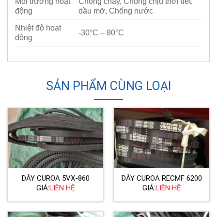
Môi trường hoạt
Chống cháy, Chống chịu thời tiết,
động
dầu mỡ, Chống nước
Nhiệt độ hoạt
-30°C – 80°C
động
SẢN PHẨM CÙNG LOẠI
DÂY CUROA 5VX-860
DÂY CUROA RECMF 6200
GIÁ:
LIÊN HỆ
GIÁ:
LIÊN HỆ