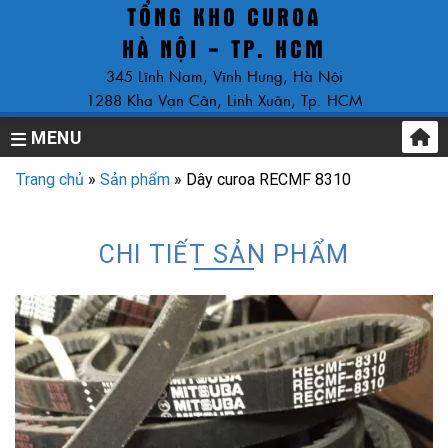
TỔNG KHO CUROA
Skip
to
HÀ NỘI - TP. HCM
content
345 Lĩnh Nam, Vĩnh Hưng, Hà Nội
1288 Kha Vạn Cân, Linh Xuân, Tp. HCM
MENU
Trang chủ
»
Sản phẩm
»
Dây curoa RECMF 8310
CHI TIẾT SẢN PHẨM