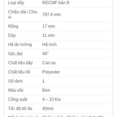
Loại dây
RECMF bản B
Chiều dài / Chu
787.4 mm
vi
Rộng
17 mm
Dày
11 mm
Hệ đo lường
Hệ inch
Góc đai
40°
Chất liệu dây
Cao su
Chất liệu lõi
Polyester
Số rãnh
1
Màu sắc
Đen
Công suất
4 – 10 Kw
Tốc độ tối đa
40m/s