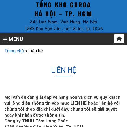
TỔNG KHO CUROA
Skip
to
HÀ NỘI - TP. HCM
content
345 Lĩnh Nam, Vĩnh Hưng, Hà Nội
1288 Kha Vạn Cân, Linh Xuân, Tp. HCM
MENU
Trang chủ
»
Liên hệ
LIÊN HỆ
Mọi vấn đề cần giải đáp về hàng hóa và dịch vụ quý khách
vui lòng điền thông tin vào mục LIÊN HỆ hoặc liên hệ với
chúng tôi theo địa chỉ dưới đây, chúng tôi sẽ giải quyết
ngay khi nhận được thông tin.
Công ty TNHH Tâm Hồng Phúc
1288 Kha Vạn Cân, Linh Xuân, Tp. HCM