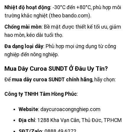
Nhiệt độ hoạt động
: -30°C đến +80°C, phù hợp môi
trường khắc nghiệt (theo bando.com).
Chống mài mòn
: Bề mặt được thiết kế tối ưu, giảm
hao mòn, kéo dài tuổi thọ.
Đa dạng loại dây
: Phù hợp mọi ứng dụng từ công
nghiệp đến nông nghiệp.
Mua Dây Curoa SUNDT Ở Đâu Uy Tín?
Để
mua dây curoa SUNDT chính hãng
, hãy chọn:
Công ty TNHH Tâm Hồng Phúc
:
Website
: daycuroacongnghiep.com
Địa chỉ
: 1288 Kha Vạn Cân, Thủ Đức, TP.HCM
SĐT/Zalo
: 0888 49 6272