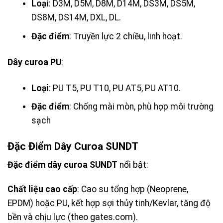
Loại
: D3M, D5M, D8M, D14M, DS3M, DS5M,
DS8M, DS14M, DXL, DL.
Đặc điểm
: Truyền lực 2 chiều, linh hoạt.
Dây curoa PU
:
Loại
: PU T5, PU T10, PU AT5, PU AT10.
Đặc điểm
: Chống mài mòn, phù hợp môi trường
sạch
Đặc Điểm Dây Curoa SUNDT
Đặc điểm dây curoa SUNDT
nổi bật:
Chất liệu cao cấp
: Cao su tổng hợp (Neoprene,
EPDM) hoặc PU, kết hợp sợi thủy tinh/Kevlar, tăng độ
bền và chịu lực (theo gates.com).