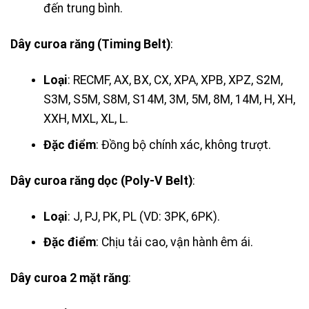
đến trung bình.
Dây curoa răng (Timing Belt)
:
Loại
: RECMF, AX, BX, CX, XPA, XPB, XPZ, S2M,
S3M, S5M, S8M, S14M, 3M, 5M, 8M, 14M, H, XH,
XXH, MXL, XL, L.
Đặc điểm
: Đồng bộ chính xác, không trượt.
Dây curoa răng dọc (Poly-V Belt)
:
Loại
: J, PJ, PK, PL (VD: 3PK, 6PK).
Đặc điểm
: Chịu tải cao, vận hành êm ái.
Dây curoa 2 mặt răng
: