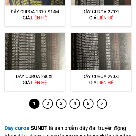
DÂY CUROA 2310-S14M
DÂY CUROA 270XL
GIÁ:
LIÊN HỆ
GIÁ:
LIÊN HỆ
DÂY CUROA 280XL
DÂY CUROA 290XL
GIÁ:
LIÊN HỆ
GIÁ:
LIÊN HỆ
1
2
3
4
5
Dây curoa
SUNDT
là sản phẩm dây đai truyền động