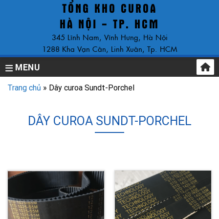
TỔNG KHO CUROA
Skip
to
HÀ NỘI - TP. HCM
content
345 Lĩnh Nam, Vĩnh Hưng, Hà Nội
1288 Kha Vạn Cân, Linh Xuân, Tp. HCM
MENU
Trang chủ
»
Dây curoa Sundt-Porchel
DÂY CUROA SUNDT-PORCHEL