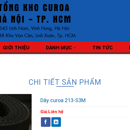
TỔNG KHO CUROA
HÀ NỘI - TP. HCM
345 Lĩnh Nam, Vĩnh Hưng, Hà Nội
8 Kha Vạn Cân, Linh Xuân, Tp. HCM
GIỚI THIỆU
DANH MỤC
TIN TỨC
CHI TIẾT SẢN PHẨM
Dây curoa 213-S3M
Giá:
Liên hệ