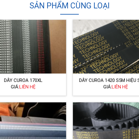
SẢN PHẨM CÙNG LOẠI
DÂY CUROA 170XL
DÂY CUROA 1420 S5M HIỆU
GIÁ:
LIÊN HỆ
GIÁ:
LIÊN HỆ