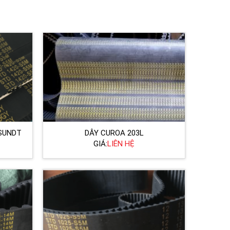
 SUNDT
DÂY CUROA 203L
GIÁ:
LIÊN HỆ