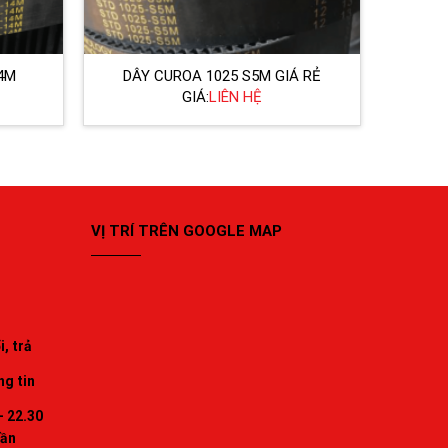
4M
DÂY CUROA 1025 S5M GIÁ RẺ
GIÁ:
LIÊN HỆ
VỊ TRÍ TRÊN GOOGLE MAP
, trả
ng tin
- 22.30
uần