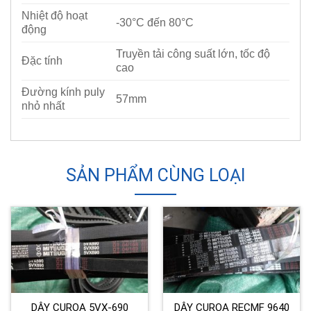
Nhiệt độ hoạt
-30°C đến 80°C
động
Truyền tải công suất lớn, tốc độ
Đặc tính
cao
Đường kính puly
57mm
nhỏ nhất
SẢN PHẨM CÙNG LOẠI
DÂY CUROA 5VX-690
DÂY CUROA RECMF 9640