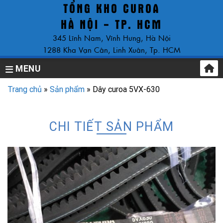
TỔNG KHO CUROA
Skip
to
HÀ NỘI - TP. HCM
content
345 Lĩnh Nam, Vĩnh Hưng, Hà Nội
1288 Kha Vạn Cân, Linh Xuân, Tp. HCM
MENU
Trang chủ
»
Sản phẩm
»
Dây curoa 5VX-630
CHI TIẾT SẢN PHẨM