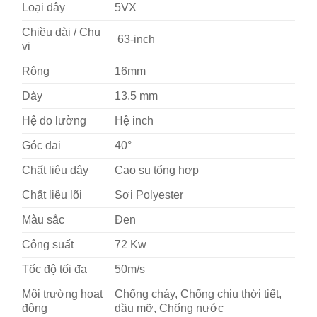
Loại dây
5VX
Chiều dài / Chu
63-inch
vi
Rộng
16mm
Dày
13.5 mm
Hệ đo lường
Hệ inch
Góc đai
40°
Chất liệu dây
Cao su tổng hợp
Chất liệu lõi
Sợi Polyester
Màu sắc
Đen
Công suất
72 Kw
Tốc độ tối đa
50m/s
Môi trường hoạt
Chống cháy, Chống chịu thời tiết,
động
dầu mỡ, Chống nước