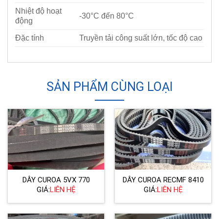
Nhiệt độ hoạt
-30°C đến 80°C
động
Đặc tính
Truyền tải công suất lớn, tốc độ cao
SẢN PHẨM CÙNG LOẠI
DÂY CUROA 5VX 770
DÂY CUROA RECMF 8410
GIÁ:
LIÊN HỆ
GIÁ:
LIÊN HỆ