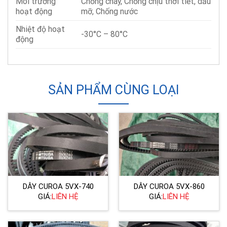
Môi trường
Chống cháy, Chống chịu thời tiết, dầu
hoạt động
mỡ, Chống nước
Nhiệt độ hoạt
-30°C – 80°C
động
SẢN PHẨM CÙNG LOẠI
DÂY CUROA 5VX-740
DÂY CUROA 5VX-860
GIÁ:
LIÊN HỆ
GIÁ:
LIÊN HỆ