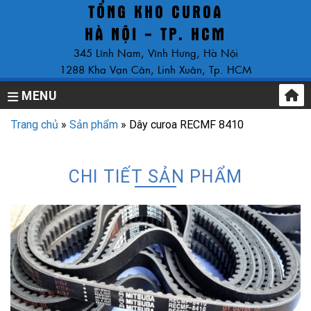
TỔNG KHO CUROA
Skip
to
HÀ NỘI - TP. HCM
content
345 Lĩnh Nam, Vĩnh Hưng, Hà Nội
1288 Kha Vạn Cân, Linh Xuân, Tp. HCM
MENU
Trang chủ
»
Sản phẩm
»
Dây curoa RECMF 8410
CHI TIẾT SẢN PHẨM