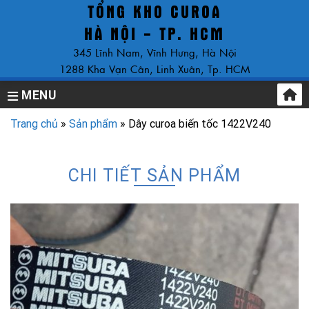
TỔNG KHO CUROA
Skip
to
HÀ NỘI - TP. HCM
content
345 Lĩnh Nam, Vĩnh Hưng, Hà Nội
1288 Kha Vạn Cân, Linh Xuân, Tp. HCM
MENU
Trang chủ
»
Sản phẩm
»
Dây curoa biến tốc 1422V240
CHI TIẾT SẢN PHẨM