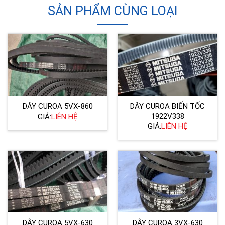
SẢN PHẨM CÙNG LOẠI
DÂY CUROA 5VX-860
DÂY CUROA BIẾN TỐC
1922V338
GIÁ:
LIÊN HỆ
GIÁ:
LIÊN HỆ
DÂY CUROA 5VX-630
DÂY CUROA 3VX-630