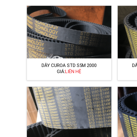
DÂY CUROA STD S5M 2000
D
GIÁ:
LIÊN HỆ