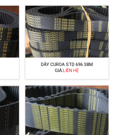
DÂY CUROA STD 696 S8M
GIÁ:
LIÊN HỆ