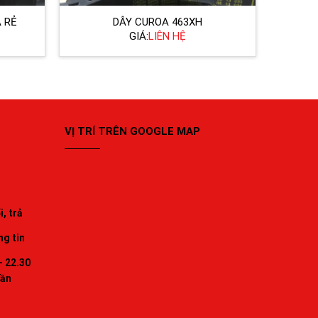
 RẺ
DÂY CUROA 463XH
GIÁ:
LIÊN HỆ
VỊ TRÍ TRÊN GOOGLE MAP
, trả
ng tin
- 22.30
uần