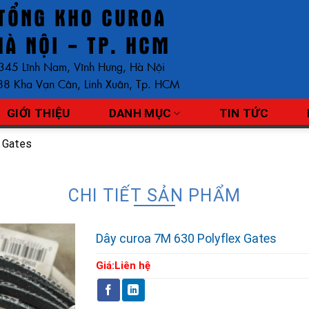
TỔNG KHO CUROA
HÀ NỘI - TP. HCM
345 Lĩnh Nam, Vĩnh Hưng, Hà Nội
8 Kha Vạn Cân, Linh Xuân, Tp. HCM
GIỚI THIỆU
DANH MỤC
TIN TỨC
x Gates
CHI TIẾT SẢN PHẨM
Dây curoa 7M 630 Polyflex Gates
Giá:
Liên hệ