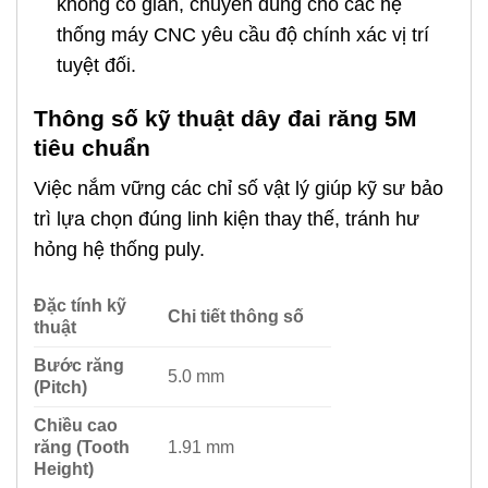
không co giãn, chuyên dùng cho các hệ
thống máy CNC yêu cầu độ chính xác vị trí
tuyệt đối.
Thông số kỹ thuật dây đai răng 5M
tiêu chuẩn
Việc nắm vững các chỉ số vật lý giúp kỹ sư bảo
trì lựa chọn đúng linh kiện thay thế, tránh hư
hỏng hệ thống puly.
Đặc tính kỹ
Chi tiết thông số
thuật
Bước răng
5.0 mm
(Pitch)
Chiều cao
răng (Tooth
1.91 mm
Height)