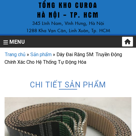
TỔNG KHO CUROA
Skip
to
HÀ NỘI - TP. HCM
content
345 Lĩnh Nam, Vĩnh Hưng, Hà Nội
1288 Kha Vạn Cân, Linh Xuân, Tp. HCM
MENU
Trang chủ
»
Sản phẩm
»
Dây Đai Răng 5M: Truyền Động
Chính Xác Cho Hệ Thống Tự Động Hóa
CHI TIẾT SẢN PHẨM