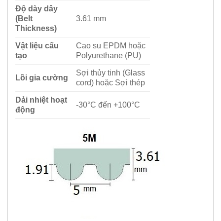
Độ dày dây
(Belt
3.61 mm
Thickness)
Vật liệu cấu
Cao su EPDM hoặc
tạo
Polyurethane (PU)
Sợi thủy tinh (Glass
Lõi gia cường
cord) hoặc Sợi thép
Dải nhiệt hoạt
-30°C đến +100°C
động