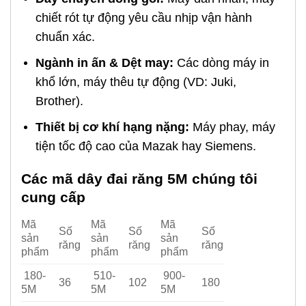
chiết rót tự động yêu cầu nhịp vận hành
chuẩn xác.
Ngành in ấn & Dệt may:
Các dòng máy in
khổ lớn, máy thêu tự động (VD: Juki,
Brother).
Thiết bị cơ khí hạng nặng:
Máy phay, máy
tiện tốc độ cao của Mazak hay Siemens.
Các mã dây đai răng 5M chúng tôi
cung cấp
Mã
Mã
Mã
Số
Số
Số
sản
sản
sản
răng
răng
răng
phẩm
phẩm
phẩm
180-
510-
900-
36
102
180
5M
5M
5M