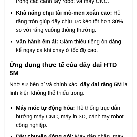
trong các cánh tay robot và máy CNC.
Khả năng chịu tải mô-men xoắn cao:
Hệ
răng tròn giúp dây chịu lực kéo tốt hơn 30%
so với răng vuông thông thường.
Vận hành êm ái:
Giảm thiểu tiếng ồn đáng
kể ngay cả khi chạy ở tốc độ cao.
Ứng dụng thực tế của dây đai HTD
5M
Nhờ sự bền bỉ và chính xác,
dây đai răng 5M
là
linh kiện không thể thiếu trong:
Máy móc tự động hóa:
Hệ thống trục dẫn
hướng máy CNC, máy in 3D, cánh tay robot
công nghiệp.
Dây chuyền đóng gói:
Máy dán nhãn, máy