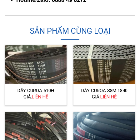
SẢN PHẨM CÙNG LOẠI
DÂY CUROA 510H
DÂY CUROA S8M 1840
GIÁ:
LIÊN HỆ
GIÁ:
LIÊN HỆ