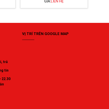
GIÁ:
LIÊN HỆ
VỊ TRÍ TRÊN GOOGLE MAP
, trả
ng tin
- 22.30
uần