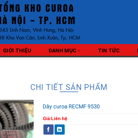
TỔNG KHO CUROA
HÀ NỘI - TP. HCM
345 Lĩnh Nam, Vĩnh Hưng, Hà Nội
8 Kha Vạn Cân, Linh Xuân, Tp. HCM
GIỚI THIỆU
DANH MỤC
TIN TỨC
CHI TIẾT SẢN PHẨM
Dây curoa RECMF 9530
Giá:
Liên hệ