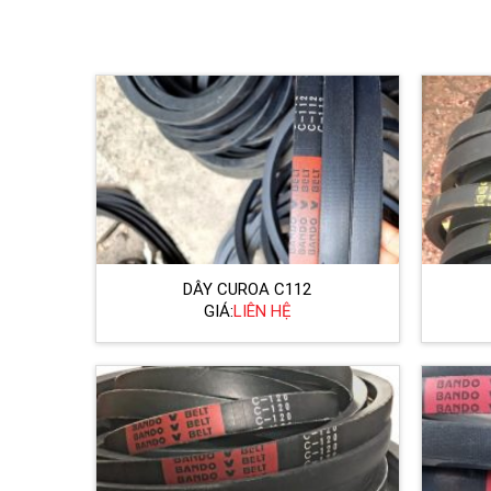
DÂY CUROA C112
GIÁ:
LIÊN HỆ