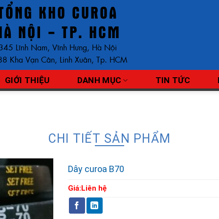
TỔNG KHO CUROA
HÀ NỘI - TP. HCM
345 Lĩnh Nam, Vĩnh Hưng, Hà Nội
8 Kha Vạn Cân, Linh Xuân, Tp. HCM
GIỚI THIỆU
DANH MỤC
TIN TỨC
CHI TIẾT SẢN PHẨM
Dây curoa B70
Giá:
Liên hệ