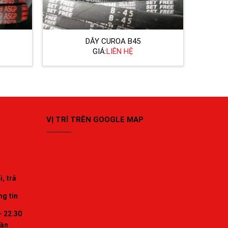
DÂY CUROA B45
GIÁ:
LIÊN HỆ
VỊ TRÍ TRÊN GOOGLE MAP
, trả
ng tin
- 22.30
uần