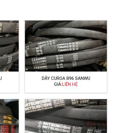
U
DÂY CUROA B96 SANWU
GIÁ:
LIÊN HỆ