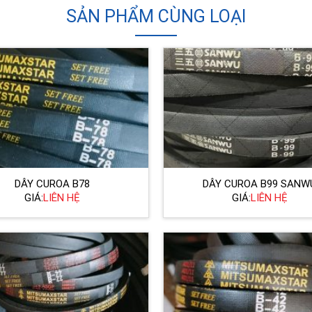
SẢN PHẨM CÙNG LOẠI
DÂY CUROA B78
DÂY CUROA B99 SANW
GIÁ:
LIÊN HỆ
GIÁ:
LIÊN HỆ