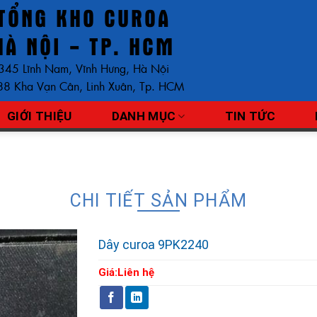
TỔNG KHO CUROA
HÀ NỘI - TP. HCM
345 Lĩnh Nam, Vĩnh Hưng, Hà Nội
8 Kha Vạn Cân, Linh Xuân, Tp. HCM
GIỚI THIỆU
DANH MỤC
TIN TỨC
CHI TIẾT SẢN PHẨM
Dây curoa 9PK2240
Giá:
Liên hệ