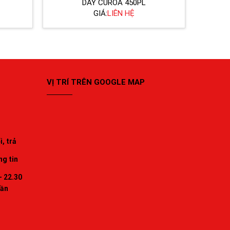
DÂY CUROA 450PL
GIÁ:
LIÊN HỆ
VỊ TRÍ TRÊN GOOGLE MAP
, trả
ng tin
- 22.30
uần