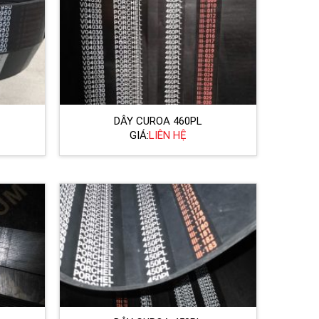
DÂY CUROA 460PL
GIÁ:
LIÊN HỆ