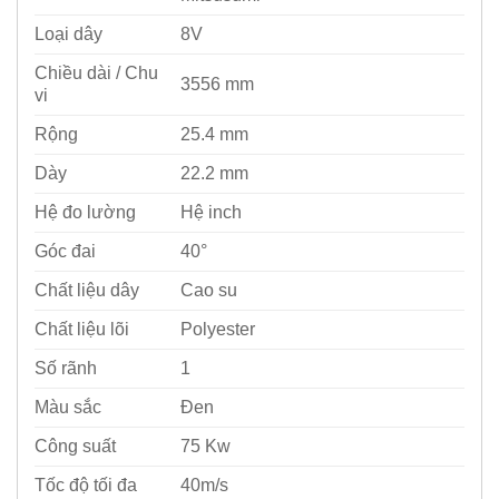
Loại dây
8V
Chiều dài / Chu
3556 mm
vi
Rộng
25.4 mm
Dày
22.2 mm
Hệ đo lường
Hệ inch
Góc đai
40°
Chất liệu dây
Cao su
Chất liệu lõi
Polyester
Số rãnh
1
Màu sắc
Đen
Công suất
75 Kw
Tốc độ tối đa
40m/s