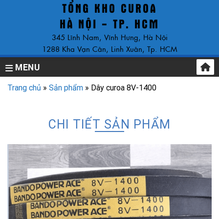
TỔNG KHO CUROA
Skip
to
HÀ NỘI - TP. HCM
content
345 Lĩnh Nam, Vĩnh Hưng, Hà Nội
1288 Kha Vạn Cân, Linh Xuân, Tp. HCM
MENU
Trang chủ
»
Sản phẩm
»
Dây curoa 8V-1400
CHI TIẾT SẢN PHẨM