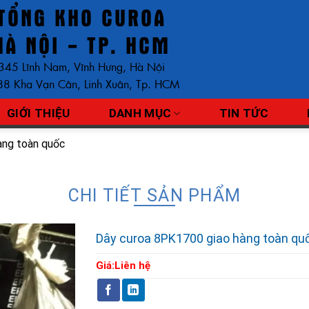
TỔNG KHO CUROA
HÀ NỘI - TP. HCM
345 Lĩnh Nam, Vĩnh Hưng, Hà Nội
8 Kha Vạn Cân, Linh Xuân, Tp. HCM
GIỚI THIỆU
DANH MỤC
TIN TỨC
àng toàn quốc
CHI TIẾT SẢN PHẨM
Dây curoa 8PK1700 giao hàng toàn qu
Giá:
Liên hệ