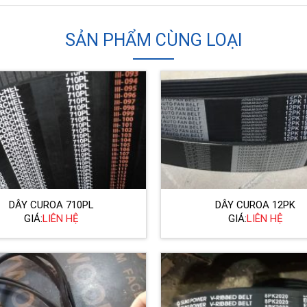
SẢN PHẨM CÙNG LOẠI
DÂY CUROA 710PL
DÂY CUROA 12PK
GIÁ:
LIÊN HỆ
GIÁ:
LIÊN HỆ