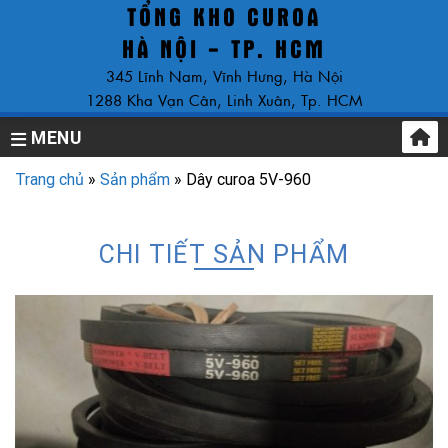
TỔNG KHO CUROA
Skip
to
HÀ NỘI - TP. HCM
content
345 Lĩnh Nam, Vĩnh Hưng, Hà Nội
1288 Kha Vạn Cân, Linh Xuân, Tp. HCM
MENU
Trang chủ
»
Sản phẩm
»
Dây curoa 5V-960
CHI TIẾT SẢN PHẨM